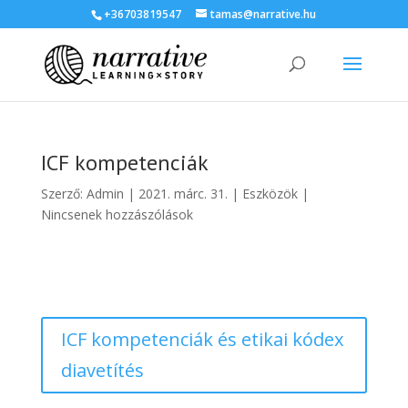
+36703819547
tamas@narrative.hu
ICF kompetenciák
Szerző:
Admin
|
2021. márc. 31.
|
Eszközök
|
Nincsenek hozzászólások
ICF kompetenciák és etikai kódex
diavetítés