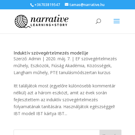
+36703819547
tamas@narrative.hu
Induktív szövegértelmezés modellje
Szerző:
Admin
|
2020. máj. 7.
|
EF szövegértelmezés
műhely
,
Eszközök
,
Fiúság Akadémia
,
Közösségek
,
Langham műhely
,
PTE tanulásmódszertan kurzus
Itt találjátok most (egyelőre különösebb kommentár
nélkül) azt a három eszközt, amit az évek során
fejlesztettem az induktív szövegértelmezés
folyamatának tanítására. Használjátok egészséggel!
IBT modell IBT kártya IBT...