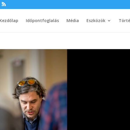
Kezdőlap
Időpontfoglalás
Média
Eszközök
Tört