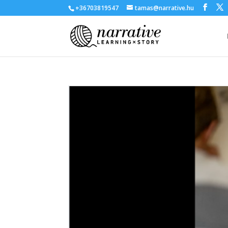
+36703819547
tamas@narrative.hu