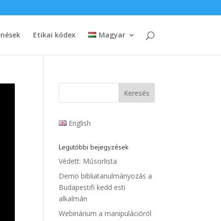
énések
Etikai kódex
Magyar
English
Legutóbbi bejegyzések
Védett: Műsorlista
Demo bibliatanulmányozás a
Budapestifi kedd esti
alkalmán
Webinárium a manipulációról